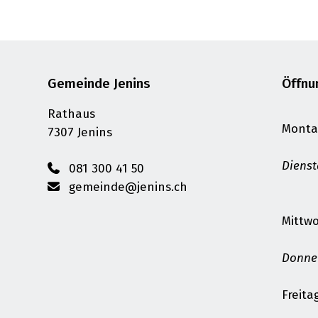
Footer
Gemeinde Jenins
Öffnu
Rathaus
Monta
7307 Jenins
Diens
081 300 41 50
gemeinde@jenins.ch
Mittw
Donne
Freita