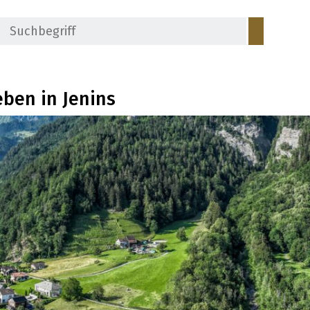
Suchbegriff
Suche s
in Jenins
eben in Jenins