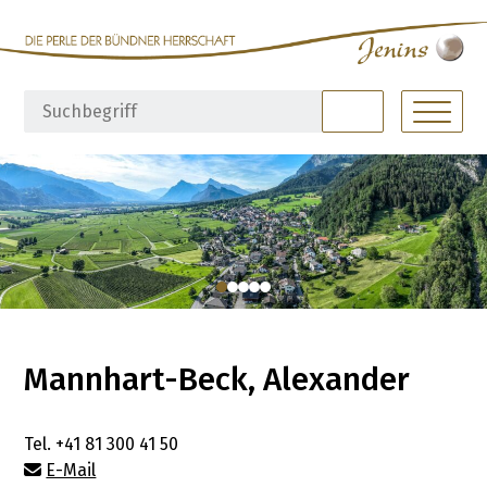
Navigieren in Jenins
Schnellnavigation
Hauptna
Suchbegriff
Suche starte
Mannhart-Beck, Alexander
Tel.
+41 81 300 41 50
E-Mail