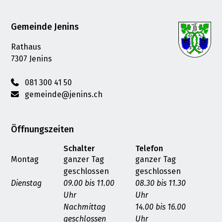
Footer
Gemeinde Jenins
Rathaus
7307 Jenins
081 300 41 50
gemeinde@jenins.ch
Öffnungszeiten
Schalter
Telefon
Montag
ganzer Tag
ganzer Tag
geschlossen
geschlossen
Dienstag
09.00 bis 11.00
08.30 bis 11.30
Uhr
Uhr
Nachmittag
14.00 bis 16.00
geschlossen
Uhr