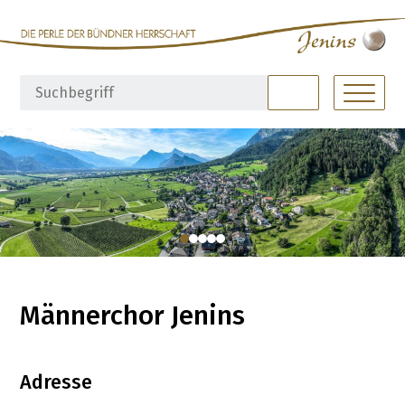
Navigieren in Jenins
Schnellnavigation
Hauptna
Suchbegriff
Suche starte
Männerchor Jenins
Adresse