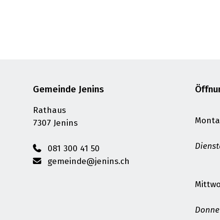
Footer
Gemeinde Jenins
Öffnu
Rathaus
Monta
7307 Jenins
Diens
081 300 41 50
gemeinde@jenins.ch
Mittw
Donne