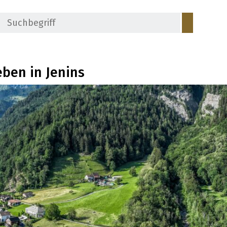
Suchbegriff
Suche s
in Jenins
eben in Jenins