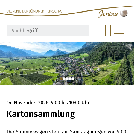
Navigieren in Jenins
Schnellnavigation
Hauptna
Suchbegriff
Suche starte
14. November 2026
, 9:00
bis 10:00 Uhr
Kartonsammlung
Der Sammelwagen steht am Samstagmorgen von 9.00