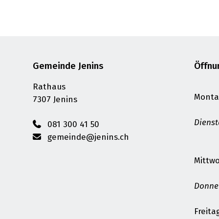
Footer
Gemeinde Jenins
Öffnu
Rathaus
Monta
7307 Jenins
Diens
081 300 41 50
gemeinde@jenins.ch
Mittw
Donne
Freita