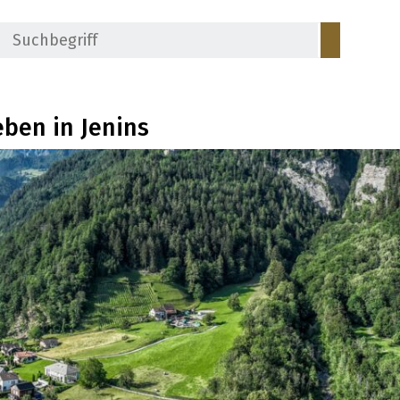
Suchbegriff
Suche s
in Jenins
eben in Jenins