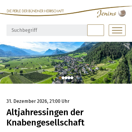
Navigieren in Jenins
Schnellnavigation
Hauptna
Suchbegriff
Suche starte
31. Dezember 2026
, 21:00 Uhr
Altjahressingen der
Knabengesellschaft