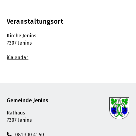
Veranstaltungsort
Kirche Jenins
7307 Jenins
iCalendar
Footer
Gemeinde Jenins
Rathaus
7307 Jenins
081 300 41 50