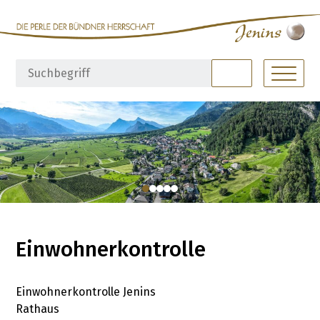
Navigieren in Jenins
Schnellnavigation
Hauptna
Suchbegriff
Suche starte
Einwohnerkontrolle
Einwohnerkontrolle Jenins
Rathaus