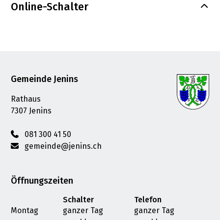
Online-Schalter
Footer
Gemeinde Jenins
Rathaus
7307 Jenins
081 300 41 50
gemeinde@jenins.ch
Öffnungszeiten
Schalter
Telefon
Montag
ganzer Tag
ganzer Tag